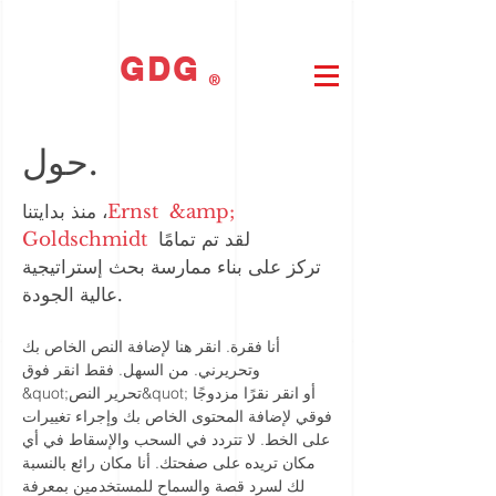
GDG
®
حول.
Ernst &amp;
منذ بدايتنا ،
لقد تم تمامًا
Goldschmidt
تركز على بناء ممارسة بحث إستراتيجية
عالية الجودة.
أنا فقرة. انقر هنا لإضافة النص الخاص بك
وتحريرني. من السهل. فقط انقر فوق
&quot;تحرير النص&quot; أو انقر نقرًا مزدوجًا
فوقي لإضافة المحتوى الخاص بك وإجراء تغييرات
على الخط. لا تتردد في السحب والإسقاط في أي
مكان تريده على صفحتك. أنا مكان رائع بالنسبة
لك لسرد قصة والسماح للمستخدمين بمعرفة